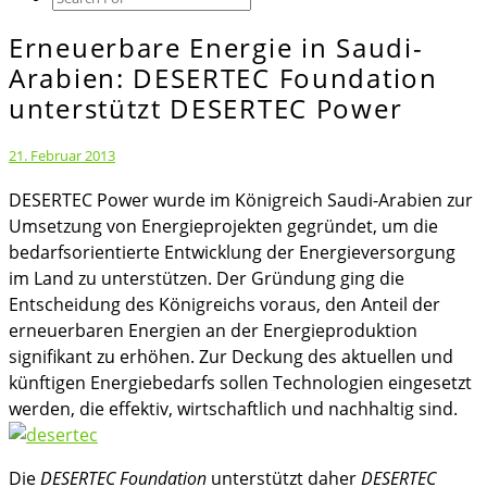
Icon
Erneuerbare Energie in Saudi-
Erneuerbare
Energie
Arabien: DESERTEC Foundation
in
unterstützt DESERTEC Power
Saudi-
Arabien:
21. Februar 2013
DESERTEC
DESERTEC Power wurde im Königreich Saudi-Arabien zur
Foundation
Umsetzung von Energieprojekten gegründet, um die
unterstützt
bedarfsorientierte Entwicklung der Energieversorgung
DESERTEC
im Land zu unterstützen. Der Gründung ging die
Power
Entscheidung des Königreichs voraus, den Anteil der
erneuerbaren Energien an der Energieproduktion
signifikant zu erhöhen. Zur Deckung des aktuellen und
künftigen Energiebedarfs sollen Technologien eingesetzt
werden, die effektiv, wirtschaftlich und nachhaltig sind.
Die
DESERTEC
Foundation
unterstützt daher
DESERTEC