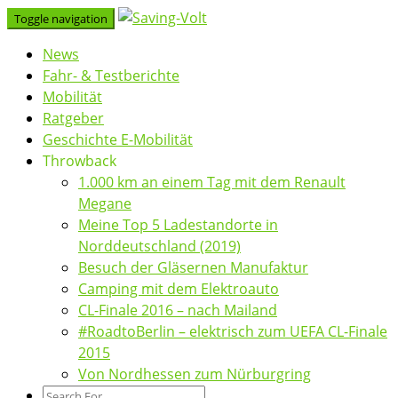
Skip
Toggle navigation
to
News
content
Fahr- & Testberichte
Mobilität
Ratgeber
Geschichte E-Mobilität
Throwback
1.000 km an einem Tag mit dem Renault
Megane
Meine Top 5 Ladestandorte in
Norddeutschland (2019)
Besuch der Gläsernen Manufaktur
Camping mit dem Elektroauto
CL-Finale 2016 – nach Mailand
#RoadtoBerlin – elektrisch zum UEFA CL-Finale
2015
Von Nordhessen zum Nürburgring
Search