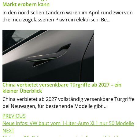
Markt erobern kann
In den nordischen Ländern waren im April rund zwei von
drei neu zugelassenen Pkw rein elektrisch. Be...
China verbietet versenkbare Türgriffe ab 2027 – ein
kleiner Überblick
China verbietet ab 2027 vollständig versenkbare Türgriffe
bei Neuwagen, für bestehende Modelle gibt ...
Post
PREVIOUS
navigation
Neue Infos: VW baut vom 1-Liter-Auto XL1 nur 50 Modelle
NEXT