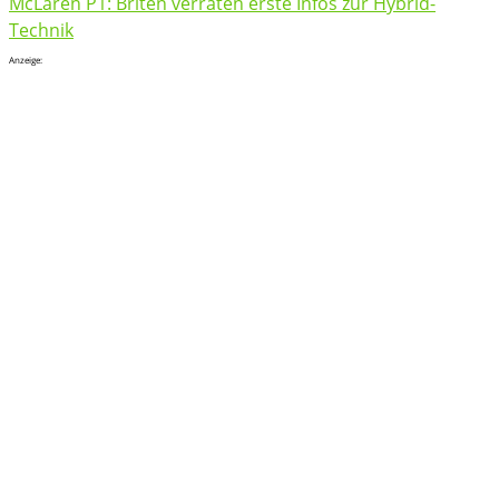
McLaren P1: Briten verraten erste Infos zur Hybrid-
Technik
Anzeige: