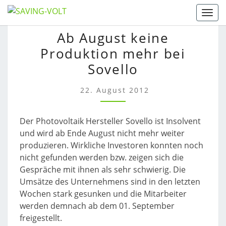
Skip
Togg
to
AB
Ab August keine
content
AUGUST
Produktion mehr bei
KEINE
PRODUKTION
Sovello
MEHR
BEI
22. August 2012
SOVELLO
Der Photovoltaik Hersteller Sovello ist Insolvent
und wird ab Ende August nicht mehr weiter
produzieren. Wirkliche Investoren konnten noch
nicht gefunden werden bzw. zeigen sich die
Gespräche mit ihnen als sehr schwierig. Die
Umsätze des Unternehmens sind in den letzten
Wochen stark gesunken und die Mitarbeiter
werden demnach ab dem 01. September
freigestellt.