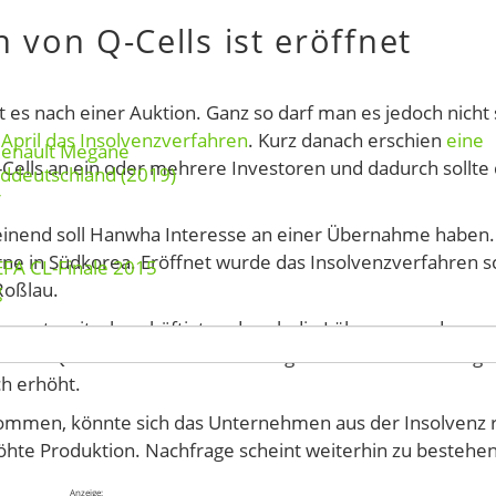
 von Q-Cells ist eröffnet
gt es nach einer Auktion. Ganz so darf man es jedoch nicht
 April das Insolvenzverfahren
. Kurz danach erschien
eine
Renault Megane
ells an ein oder mehrere Investoren und dadurch sollte
rddeutschland (2019)
r
einend soll Hanwha Interesse an einer Übernahme haben.
rne in Südkorea. Eröffnet wurde das Insolvenzverfahren 
EFA CL-Finale 2015
 Roßlau.
g
orerst weiterbeschäftigt und auch die Löhne muss das
iten Quartal sei das Geschäft sogar zufriedenstellend ge
ch erhöht.
 kommen, könnte sich das Unternehmen aus der Insolvenz 
höhte Produktion. Nachfrage scheint weiterhin zu bestehen
Anzeige: