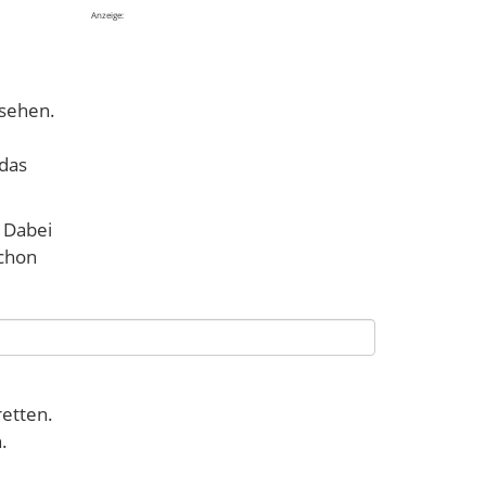
Anzeige:
 sehen.
 das
 Dabei
schon
laufen
retten.
.