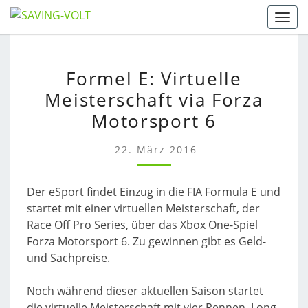
Skip
Togg
to
content
FORMEL
Formel E: Virtuelle
E:
Meisterschaft via Forza
VIRTUELLE
MEISTERSCHAFT
Motorsport 6
VIA
FORZA
22. März 2016
MOTORSPORT
6
Der eSport findet Einzug in die FIA Formula E und
startet mit einer virtuellen Meisterschaft, der
Race Off Pro Series, über das Xbox One-Spiel
Forza Motorsport 6. Zu gewinnen gibt es Geld-
und Sachpreise.
Noch während dieser aktuellen Saison startet
die virtuelle Meisterschaft mit vier Rennen. Long