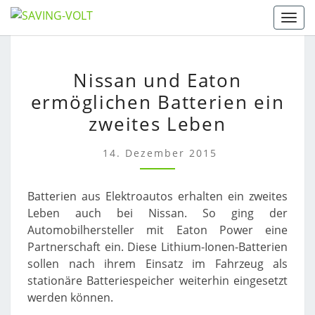
Skip
Togg
to
content
NISSAN
Nissan und Eaton
UND
ermöglichen Batterien ein
EATON
ERMÖGLICHEN
zweites Leben
BATTERIEN
EIN
14. Dezember 2015
ZWEITES
LEBEN
Batterien aus Elektroautos erhalten ein zweites
Leben auch bei Nissan. So ging der
Automobilhersteller mit Eaton Power eine
Partnerschaft ein. Diese Lithium-Ionen-Batterien
sollen nach ihrem Einsatz im Fahrzeug als
stationäre Batteriespeicher weiterhin eingesetzt
werden können.