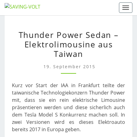
Skip
Togg
to
content
THUNDER
Thunder Power Sedan –
POWER
Elektrolimousine aus
SEDAN
–
Taiwan
ELEKTROLIMOUSINE
AUS
19. September 2015
TAIWAN
Kurz vor Start der IAA in Frankfurt teilte der
taiwanische Technologiekonzern Thunder Power
mit, dass sie ein rein elektrische Limousine
präsentieren werden und diese sicherlich auch
dem Tesla Model S Konkurrenz machen soll. In
zwei Versionen wird es dieses Elektroauto
bereits 2017 in Europa geben.