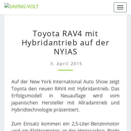
Skip
Togg
to
content
TOYOTA
Toyota RAV4 mit
RAV4
Hybridantrieb auf der
MIT
HYBRIDANTRIEB
NYIAS
AUF
DER
3. April 2015
NYIAS
Auf der New York International Auto Show zeigt
Toyota den neuen RAV4 mit Hybridantrieb. Das
Erfolgsmodell in Neuauflage wird vom
japanischen Hersteller mit Allradantrieb und
Hybridtechnologie präsentiert.
Zum Einsatz kommen ein 2,5-Liter-Benzinmotor
und ein Elektromotor an der Hinterachse. Beide