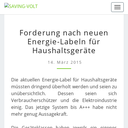
Skip
Togg
to
content
FORDERUNG
Forderung nach neuen
NACH
Energie-Labeln für
NEUEN
ENERGIE-
Haushaltsgeräte
LABELN
FÜR
14. März 2015
HAUSHALTSGERÄTE
Die aktuellen Energie-Label für Haushaltsgeräte
müssten dringend überholt werden und seien zu
unübersichtlich. Dessen seien sich
Verbraucherschützer und die Elektroindustrie
einig. Das jetzige System bis A+++ habe nicht
mehr genug Aussagekraft.
Die Geräteklassen haben jeweils ein eigenes