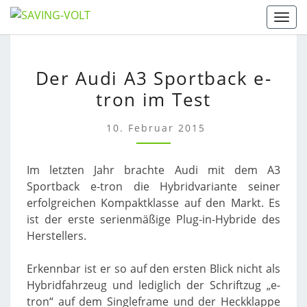
Skip
Togg
to
content
DER
Der Audi A3 Sportback e-
AUDI
tron im Test
A3
SPORTBACK
E-
10. Februar 2015
TRON
IM
Im letzten Jahr brachte Audi mit dem A3
TEST
Sportback e-tron die Hybridvariante seiner
erfolgreichen Kompaktklasse auf den Markt. Es
ist der erste serienmäßige Plug-in-Hybride des
Herstellers.
Erkennbar ist er so auf den ersten Blick nicht als
Hybridfahrzeug und lediglich der Schriftzug „e-
tron“ auf dem Singleframe und der Heckklappe