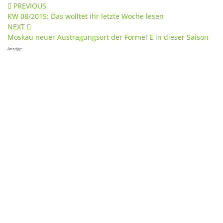
Post
PREVIOUS
KW 08/2015: Das wolltet ihr letzte Woche lesen
navigation
NEXT
Moskau neuer Austragungsort der Formel E in dieser Saison
Anzeige: