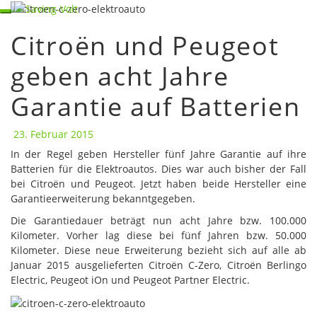
Skip
Toggle navigation
to
Citroën und Peugeot
content
Citroën
und
geben acht Jahre
Peugeot
geben
Garantie auf Batterien
acht
Jahre
Garantie
23. Februar 2015
auf
In der Regel geben Hersteller fünf Jahre Garantie auf ihre
Batterien
Batterien für die Elektroautos. Dies war auch bisher der Fall
bei Citroën und Peugeot. Jetzt haben beide Hersteller eine
Garantieerweiterung bekanntgegeben.
Die Garantiedauer beträgt nun acht Jahre bzw. 100.000
Kilometer. Vorher lag diese bei fünf Jahren bzw. 50.000
Kilometer. Diese neue Erweiterung bezieht sich auf alle ab
Januar 2015 ausgelieferten Citroën C-Zero, Citroën Berlingo
Electric, Peugeot iOn und Peugeot Partner Electric.