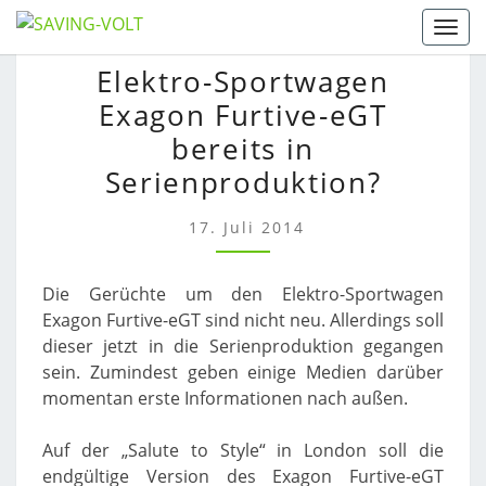
Skip
Togg
to
ELEKTRO-
Elektro-Sportwagen
content
SPORTWAGEN
Exagon Furtive-eGT
EXAGON
FURTIVE-
bereits in
EGT
Serienproduktion?
BEREITS
IN
17. Juli 2014
SERIENPRODUKTION?
Die Gerüchte um den Elektro-Sportwagen
Exagon Furtive-eGT sind nicht neu. Allerdings soll
dieser jetzt in die Serienproduktion gegangen
sein. Zumindest geben einige Medien darüber
momentan erste Informationen nach außen.
Auf der „Salute to Style“ in London soll die
endgültige Version des Exagon Furtive-eGT