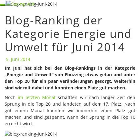
Skip
Toggle navigation
to
Blog-Ranking der
content
Blog-
Ranking
Kategorie Energie und
der
Kategorie
Umwelt für Juni 2014
Energie
und
Umwelt
5. Juni 2014
für
Im Juni hat sich bei den Blog-Rankings in der Kategorie
Juni
„Energie und Umwelt“ von Ebuzzing etwas getan und unter
2014
den Top 20 für ein paar Veränderungen gesorgt. Weiterhin
sind wir mit dabei und konnten einen Platz gut machen.
Noch
im letzten Monat
schafften wir nach langer Zeit den
Sprung in die Top 20 und landeten auf dem 17. Platz. Nach
gut einem Monat konnten wir immerhin einen Platz gut
machen und sind gespannt, wann der Sprung in die Top 10
erreicht wird.