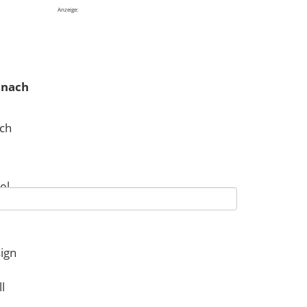
Anzeige:
 nach
ich
el
ten.
sign
l