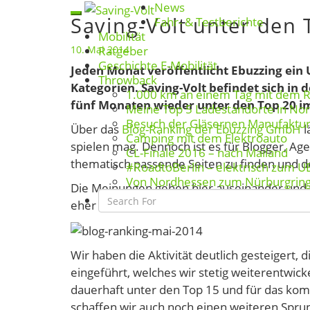
News
Skip
Saving-Volt unter den 
Toggle
Saving-
Fahr- & Testberichte
to
Mobilität
navigation
Volt
content
10. Mai 2014
Ratgeber
unter
Geschichte E-Mobilität
Jeden Monat veröffentlicht Ebuzzing ein
den
Throwback
Kategorien. Saving-Volt befindet sich in
Top
1.000 km an einem Tag mit dem 
fünf Monaten wieder unter den Top 20 i
20
Meine Top 5 Ladestandorte in No
Besuch der Gläsernen Manufaktu
der
Über das
Blog-Ranking der Ebuzzing GmbH
l
Camping mit dem Elektroauto
Energieblogs
spielen mag. Dennoch ist es für Blogger, A
CL-Finale 2016 – nach Mailand
thematisch passende Seiten zu finden und d
#RoadtoBerlin – elektrisch zum U
Von Nordhessen zum Nürburgrin
Die Meinungen gehen hier auseinander und wir
Search
eher freuen wir uns über die aktuelle Platzi
Icon
Wir haben die Aktivität deutlich gesteigert
eingeführt, welches wir stetig weiterentwic
dauerhaft unter den Top 15 und für das kom
schaffen wir auch noch einen weiteren Sprun