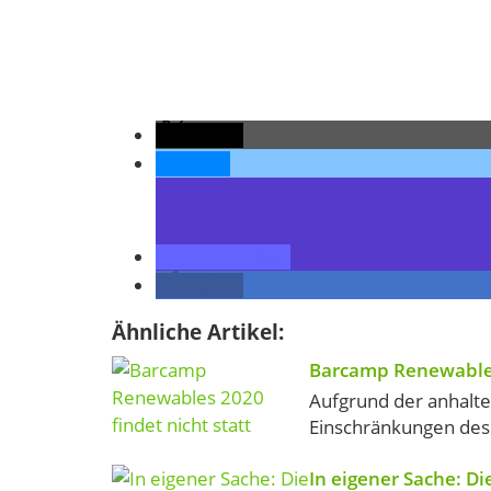
teilen
teilen
teilen
teilen
Ähnliche Artikel:
Barcamp Renewables 
Aufgrund der anhal
Einschränkungen des ö
In eigener Sache: D