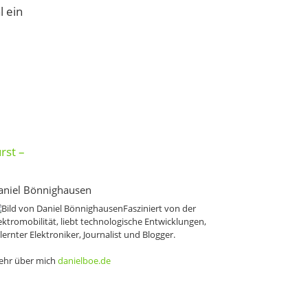
l ein
rst –
aniel Bönnighausen
Fasziniert von der
ektromobilität, liebt technologische Entwicklungen,
lernter Elektroniker, Journalist und Blogger.
hr über mich
danielboe.de