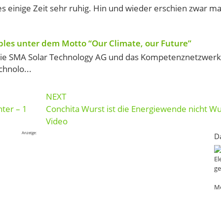
es einige Zeit sehr ruhig. Hin und wieder erschien zwar ma
les unter dem Motto “Our Climate, our Future”
 die SMA Solar Technology AG und das Kompetenznetzwerk
chnolo...
NEXT
ter – 1
Conchita Wurst ist die Energiewende nicht Wu
Video
Anzeige:
D
El
ge
Me