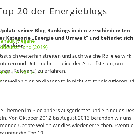
Top 20 der Energieblogs
 Update seiner Blog-Rankings in den verschiedensten
 der Kategorie „Energie und Umwelt“ und befindet sich
Renault Megane
m Ranking.
rddeutschland (2019)
r
ässt sich weiterhin streiten und auch welche Rolle es wirkl
genturen und Unternehmen eine der Anlaufstellen, um
eren „Relevanz“ zu erfahren.
EFA CL-Finale 2015
g
 wollen dies an dieser Stelle nicht weiter diskutieren. Vi
erung und den Einzug unter die Top 20 nach fast fünf Mona
, die Themen im Blog anders ausgerichtet und ein neues De
keln. Von Oktober 2012 bis August 2013 befanden wir uns
mende Update wollen wir dies wieder erreichen. Eventuel
g unter die Top 10.