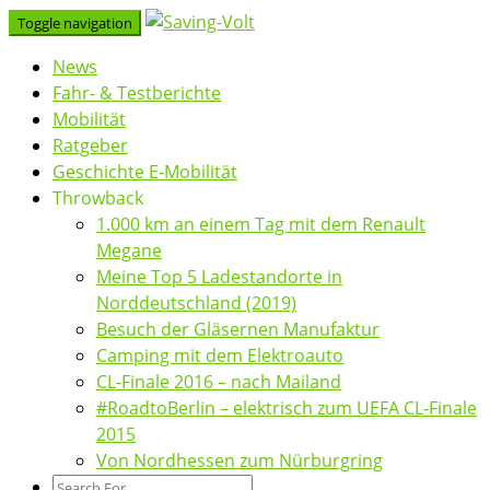
Skip
Toggle navigation
to
News
content
Fahr- & Testberichte
Mobilität
Ratgeber
Geschichte E-Mobilität
Throwback
1.000 km an einem Tag mit dem Renault
Megane
Meine Top 5 Ladestandorte in
Norddeutschland (2019)
Besuch der Gläsernen Manufaktur
Camping mit dem Elektroauto
CL-Finale 2016 – nach Mailand
#RoadtoBerlin – elektrisch zum UEFA CL-Finale
2015
Von Nordhessen zum Nürburgring
Search