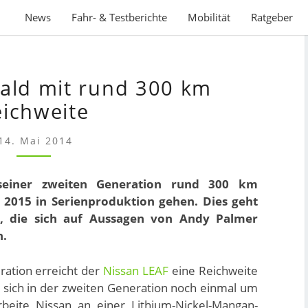
News
Fahr- & Testberichte
Mobilität
Ratgeber
NISSAN
ald mit rund 300 km
LEAF
BALD
ichweite
MIT
RUND
14. Mai 2014
300
KM
seiner zweiten Generation rund 300 km
REICHWEITE
 2015 in Serienproduktion gehen. Dies geht
r, die sich auf Aussagen von Andy Palmer
n.
ration erreicht der
Nissan LEAF
eine Reichweite
 sich in der zweiten Generation noch einmal um
rbeite Nissan an einer Lithium-Nickel-Mangan-