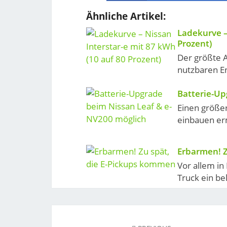
Ähnliche Artikel:
Ladekurve –
Prozent)
Der größte A
nutzbaren En
Batterie-Up
Einen größe
einbauen erm
Erbarmen! Z
Vor allem in
Truck ein bel
Post
navigation