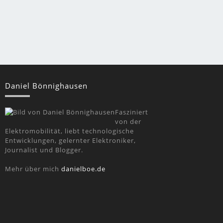
Daniel Bönnighausen
Fasziniert
von der
Elektromobilität, liebt technologische
Entwicklungen, gelernter Elektroniker,
Journalist und Blogger.
Mehr über mich
danielboe.de