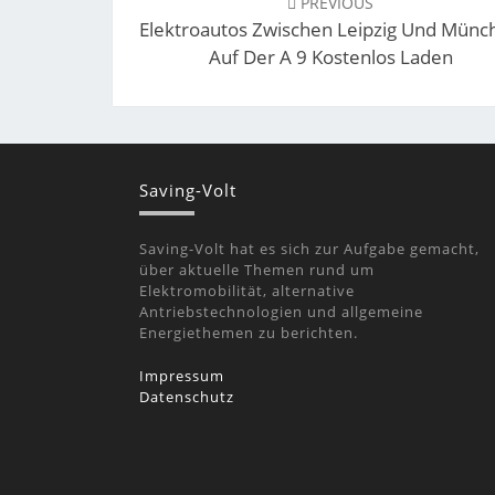
PREVIOUS
Elektroautos Zwischen Leipzig Und Münc
Auf Der A 9 Kostenlos Laden
Saving-Volt
Saving-Volt hat es sich zur Aufgabe gemacht,
über aktuelle Themen rund um
Elektromobilität, alternative
Antriebstechnologien und allgemeine
Energiethemen zu berichten.
Impressum
Datenschutz