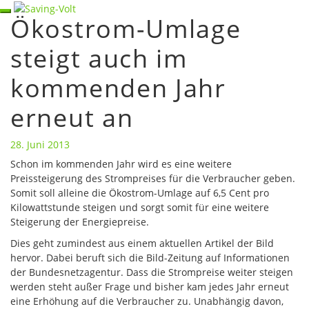
Skip
Toggle
Ökostrom-Umlage
Ökostrom-
to
navigation
Umlage
content
steigt auch im
steigt
auch
kommenden Jahr
im
kommenden
Jahr
erneut an
erneut
an
28. Juni 2013
Schon im kommenden Jahr wird es eine weitere
Preissteigerung des Strompreises für die Verbraucher geben.
Somit soll alleine die Ökostrom-Umlage auf 6,5 Cent pro
Kilowattstunde steigen und sorgt somit für eine weitere
Steigerung der Energiepreise.
Dies geht zumindest aus einem aktuellen Artikel der Bild
hervor. Dabei beruft sich die Bild-Zeitung auf Informationen
der Bundesnetzagentur. Dass die Strompreise weiter steigen
werden steht außer Frage und bisher kam jedes Jahr erneut
eine Erhöhung auf die Verbraucher zu. Unabhängig davon,