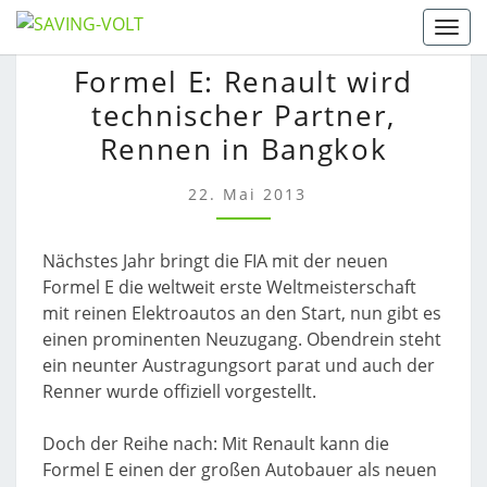
Skip
Togg
to
FORMEL
Formel E: Renault wird
content
E:
technischer Partner,
RENAULT
WIRD
Rennen in Bangkok
TECHNISCHER
PARTNER,
22. Mai 2013
RENNEN
IN
Nächstes Jahr bringt die FIA mit der neuen
BANGKOK
Formel E die weltweit erste Weltmeisterschaft
mit reinen Elektroautos an den Start, nun gibt es
einen prominenten Neuzugang. Obendrein steht
ein neunter Austragungsort parat und auch der
Renner wurde offiziell vorgestellt.
Doch der Reihe nach: Mit Renault kann die
Formel E einen der großen Autobauer als neuen