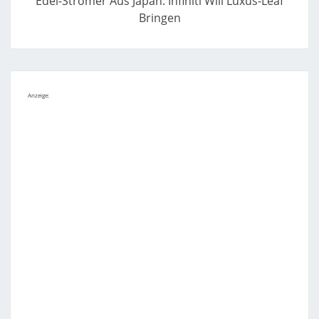
Edel-Stromer Aus Japan: Infiniti Will Luxus-Leaf
Bringen
Anzeige: