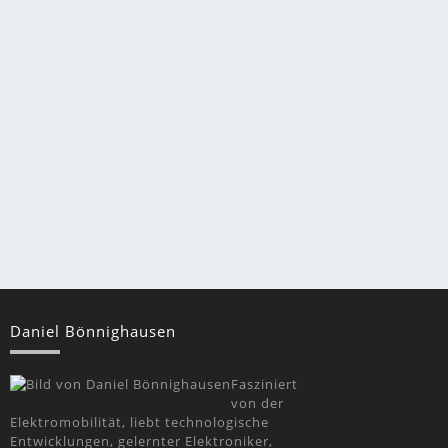
Daniel Bönnighausen
Fasziniert
von der
Elektromobilität, liebt technologische
Entwicklungen, gelernter Elektroniker,