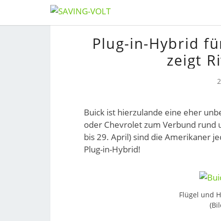
Skip
to
Plug-in-Hybrid f
content
zeigt R
Buick ist hierzulande eine eher un
oder Chevrolet zum Verbund rund u
bis 29. April) sind die Amerikaner j
Plug-in-Hybrid!
Flügel und H
(Bi