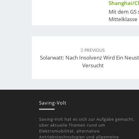
Shanghai/C
Mit dem GS 
Mittelklasse 
Post
navigation
PREVIOUS
Solarwatt: Nach Insolvenz Wird Ein Neust
Versucht
Saving-Volt
Saving-Volt hat es sich zur Aufgabe gemacht,
über aktuelle Themen rund um
Elektromobilität, alternative
Antriebstechnologien und allgemeine