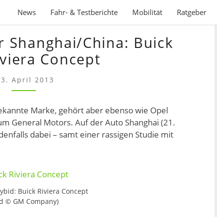
News
Fahr- & Testberichte
Mobilität
Ratgeber
PLUG-
ür Shanghai/China: Buick
IN-
HYBRID
iviera Concept
FÜR
SHANGHAI/CHINA:
23. April 2013
BUICK
ZEIGT
bekannte Marke, gehört aber ebenso wie Opel
RIVIERA
m General Motors. Auf der Auto Shanghai (21.
CONCEPT
edenfalls dabei – samt einer rassigen Studie mit
ybid: Buick Riviera Concept
ld © GM Company)