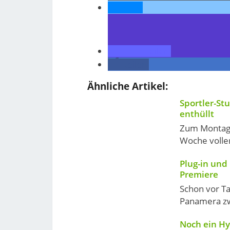
teilen
teilen
teilen
Ähnliche Artikel:
Sportler-St
enthüllt
Zum Montag 
Woche voller
Plug-in und
Premiere
Schon vor T
Panamera zwe
Noch ein Hy