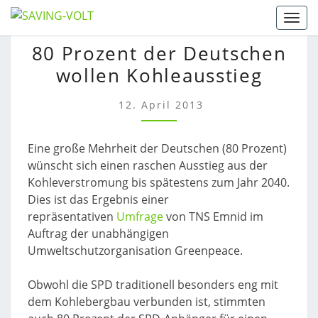
Skip
Togg
to
80
80 Prozent der Deutschen
content
PROZENT
wollen Kohleausstieg
DER
DEUTSCHEN
WOLLEN
12. April 2013
KOHLEAUSSTIEG
Eine große Mehrheit der Deutschen (80 Prozent)
wünscht sich einen raschen Ausstieg aus der
Kohleverstromung bis spätestens zum Jahr 2040.
Dies ist das Ergebnis einer
repräsentativen
Umfrage
von TNS Emnid im
Auftrag der unabhängigen
Umweltschutzorganisation Greenpeace.
Obwohl die SPD traditionell besonders eng mit
dem Kohlebergbau verbunden ist, stimmten