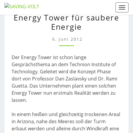
Skip
Togg
ENERGY
to
Energy Tower für saubere
TOWER
content
Energie
FÜR
SAUBERE
ENERGIE
6. Juni 2012
Der Energy Tower ist schon lange
Gesprächsthema an dem Technion Institute of
Technology. Geleitet wird die Konzept Phase
dort von Professor Dan Zaslavsky und Dr. Rami
Guetta. Das Unternehmen plant einen solchen
Energy Tower nun erstmals Realität werden zu
lassen.
In einem heißen und gleichzeitig trockenen Areal
in Arizona, nahe des Meeres soll der Turm
erbaut werden und alleine durch Windkraft eine