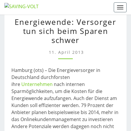
Skip
Togg
to
ENERGIEWENDE:
Energiewende: Versorger
content
VERSORGER
tun sich beim Sparen
TUN
SICH
schwer
BEIM
SPAREN
11. April 2013
SCHWER
Hamburg (ots) – Die Energieversorger in
Deutschland durchforsten
ihre
Unternehmen
nach internen
Sparmöglichkeiten, um die Kosten für die
Energiewende aufzufangen. Auch der Dienst am
Kunden soll effizienter werden. 79 Prozent der
Anbieter planen beispielsweise bis 2014, mehr in
das Onlinekundenmanagement zu investieren
Andere Potenziale werden dagegen noch nicht