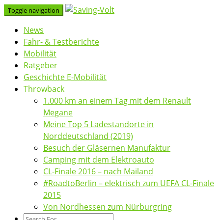
Skip
Toggle navigation
to
News
content
Fahr- & Testberichte
Mobilität
Ratgeber
Geschichte E-Mobilität
Throwback
1.000 km an einem Tag mit dem Renault
Megane
Meine Top 5 Ladestandorte in
Norddeutschland (2019)
Besuch der Gläsernen Manufaktur
Camping mit dem Elektroauto
CL-Finale 2016 – nach Mailand
#RoadtoBerlin – elektrisch zum UEFA CL-Finale
2015
Von Nordhessen zum Nürburgring
Search