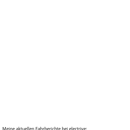
Meine aktuellen Fahrberichte bei electrive: