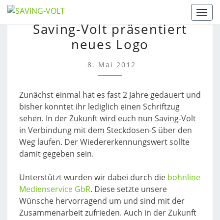
Skip
Togg
SAVING-
to
Saving-Volt präsentiert
VOLT
content
neues Logo
PRÄSENTIERT
NEUES
LOGO
8. Mai 2012
Zunächst einmal hat es fast 2 Jahre gedauert und
bisher konntet ihr lediglich einen Schriftzug
sehen. In der Zukunft wird euch nun Saving-Volt
in Verbindung mit dem Steckdosen-S über den
Weg laufen. Der Wiedererkennungswert sollte
damit gegeben sein.
Unterstützt wurden wir dabei durch die
bohnline
Medienservice GbR
. Diese setzte unsere
Wünsche hervorragend um und sind mit der
Zusammenarbeit zufrieden. Auch in der Zukunft