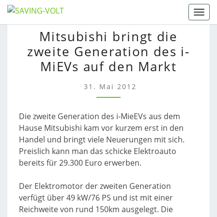
Skip
Togg
to
MITSUBISHI
Mitsubishi bringt die
content
BRINGT
zweite Generation des i-
DIE
ZWEITE
MiEVs auf den Markt
GENERATION
DES
31. Mai 2012
I-
MIEVS
Die zweite Generation des i-MieEVs aus dem
AUF
Hause Mitsubishi kam vor kurzem erst in den
DEN
Handel und bringt viele Neuerungen mit sich.
MARKT
Preislich kann man das schicke Elektroauto
bereits für 29.300 Euro erwerben.
Der Elektromotor der zweiten Generation
verfügt über 49 kW/76 PS und ist mit einer
Reichweite von rund 150km ausgelegt. Die