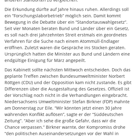
Die Erkundung dürfte auf Jahre hinaus ruhen. Allerdings soll
ein “Forschungslaborbetrieb” möglich sein. Damit kommt
Bewegung in die Debatte über ein “Standortauswahlgesetz”.
Seit vier Monaten beraten Bund und Länder über ein Gesetz,
es soll nach drei Jahrzehnten Streit erstmals ein geordnetes
Verfahren für die Suche nach einem Atommüll-Endlager
eröffnen. Zuletzt waren die Gespräche ins Stocken geraten.
Ursprünglich hatten die Minister aus Bund und Ländern eine
endgültige Einigung für März angepeilt.
Das Kabinett sollte nächsten Mittwoch entscheiden. Doch das
geplante Treffen zwischen Bundesumweltminister Norbert
Röttgen (CDU) und der Opposition kam nicht zustande. Es gibt
Differenzen über die Ausgestaltung des Gesetzes. Offiziell ist
der Vorschlag noch nicht in die Verhandlungen eingebracht.
Niedersachsens Umweltminister Stefan Birkner (FDP) mahnte
am Donnerstag zur Eile. “Wir könnten jetzt einen 30 Jahre
währenden Konflikt auflösen”, sagte er der “Süddeutschen
Zeitung”. “Aber ich sehe die große Gefahr, dass wir die
Chance verpassen.” Birkner warnte, der Kompromiss drohe
“den politischen Auseinandersetzungen vor der Wahl in