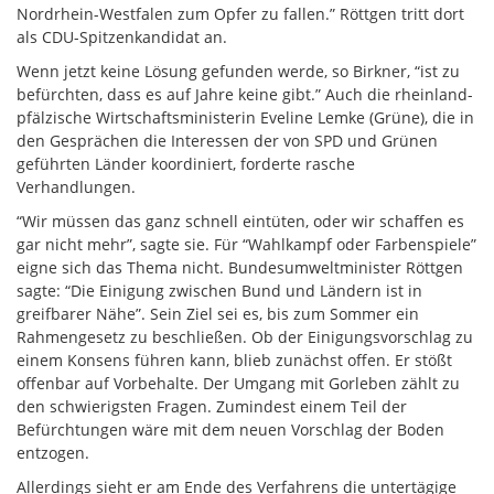
Nordrhein-Westfalen zum Opfer zu fallen.” Röttgen tritt dort
als CDU-Spitzenkandidat an.
Wenn jetzt keine Lösung gefunden werde, so Birkner, “ist zu
befürchten, dass es auf Jahre keine gibt.” Auch die rheinland-
pfälzische Wirtschaftsministerin Eveline Lemke (Grüne), die in
den Gesprächen die Interessen der von SPD und Grünen
geführten Länder koordiniert, forderte rasche
Verhandlungen.
“Wir müssen das ganz schnell eintüten, oder wir schaffen es
gar nicht mehr”, sagte sie. Für “Wahlkampf oder Farbenspiele”
eigne sich das Thema nicht. Bundesumweltminister Röttgen
sagte: “Die Einigung zwischen Bund und Ländern ist in
greifbarer Nähe”. Sein Ziel sei es, bis zum Sommer ein
Rahmengesetz zu beschließen. Ob der Einigungsvorschlag zu
einem Konsens führen kann, blieb zunächst offen. Er stößt
offenbar auf Vorbehalte. Der Umgang mit Gorleben zählt zu
den schwierigsten Fragen. Zumindest einem Teil der
Befürchtungen wäre mit dem neuen Vorschlag der Boden
entzogen.
Allerdings sieht er am Ende des Verfahrens die untertägige