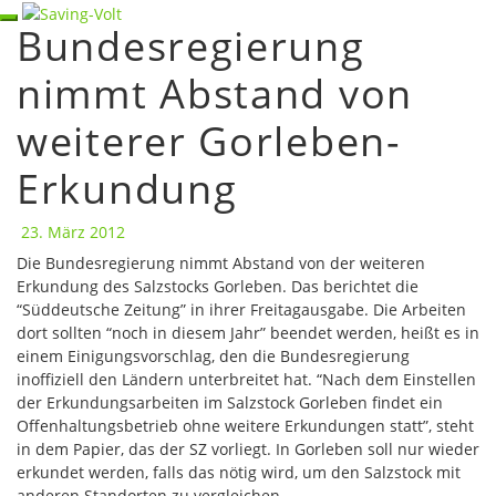
Skip
Toggle navigation
Bundesregierung
Bundesregierung
to
nimmt
content
nimmt Abstand von
Abstand
von
weiterer Gorleben-
weiterer
Gorleben-
Erkundung
Erkundung
23. März 2012
Die Bundesregierung nimmt Abstand von der weiteren
Erkundung des Salzstocks Gorleben. Das berichtet die
“Süddeutsche Zeitung” in ihrer Freitagausgabe. Die Arbeiten
dort sollten “noch in diesem Jahr” beendet werden, heißt es in
einem Einigungsvorschlag, den die Bundesregierung
inoffiziell den Ländern unterbreitet hat. “Nach dem Einstellen
der Erkundungsarbeiten im Salzstock Gorleben findet ein
Offenhaltungsbetrieb ohne weitere Erkundungen statt”, steht
in dem Papier, das der SZ vorliegt. In Gorleben soll nur wieder
erkundet werden, falls das nötig wird, um den Salzstock mit
anderen Standorten zu vergleichen.