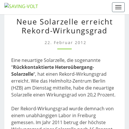
Skip
Togg
to
NEUE
Neue Solarzelle erreicht
content
SOLARZELLE
Rekord-Wirkungsgrad
ERREICHT
REKORD-
WIRKUNGSGRAD
22. Februar 2012
Eine neuartige Solarzelle, die sogenannte
“
Rückkontaktierte Heteroübergang-
Solarzelle
“, hat einen Rekord-Wirkungsgrad
erreicht. Wie das Helmholtz-Zentrum Berlin
(HZB) am Dienstag mitteilte, habe die neuartige
Solarzelle einen Wirkungsgrad von 20,2 Prozent.
Der Rekord-Wirkungsgrad wurde demnach von
einem unabhängigen Labor in Freiburg
gemessen. Im Jahr 2011 betrug der höchste