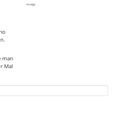
Anzeige:
ano
n.
e man
er Mal
nnten