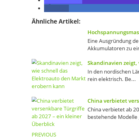
teilen
teilen
Ähnliche Artikel:
Hochspannungsmaste
Eine Ausgründung der 
Akkumulatoren zu ei
Skandinavien zeigt,
In den nordischen Lä
rein elektrisch. Be...
China verbietet vers
China verbietet ab 2
bestehende Modelle gi
Post
PREVIOUS