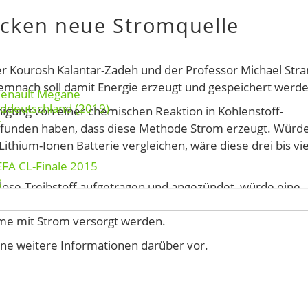
ecken neue Stromquelle
her Kourosh Kalantar-Zadeh und der Professor Michael Str
emnach soll damit Energie erzeugt und gespeichert werde
Renault Megane
rddeutschland (2019)
gung von einer chemischen Reaktion in Kohlenstoff-
r
gefunden haben, dass diese Methode Strom erzeugt. Würd
ithium-Ionen Batterie vergleichen, wäre diese drei bis vi
EFA CL-Finale 2015
g
ulose-Treibstoff aufgetragen und angezündet, würde eine
tig ein sehr hoher Stromfluss erzeugt werden. Damit kö
eme mit Strom versorgt werden.
ine weitere Informationen darüber vor.