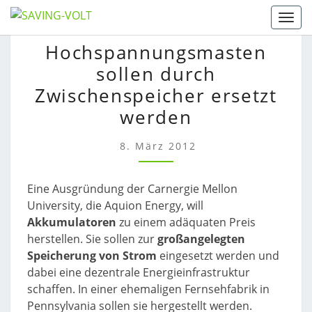
Skip
Togg
to
HOCHSPANNUNGSMAST
Hochspannungsmasten
content
SOLLEN
sollen durch
DURCH
ZWISCHENSPEICHER
Zwischenspeicher ersetzt
ERSETZT
werden
WERDEN
8. März 2012
Eine Ausgründung der Carnergie Mellon
University, die Aquion Energy, will
Akkumulatoren
zu einem adäquaten Preis
herstellen. Sie sollen zur
großangelegten
Speicherung von Strom
eingesetzt werden und
dabei eine dezentrale Energieinfrastruktur
schaffen. In einer ehemaligen Fernsehfabrik in
Pennsylvania sollen sie hergestellt werden.