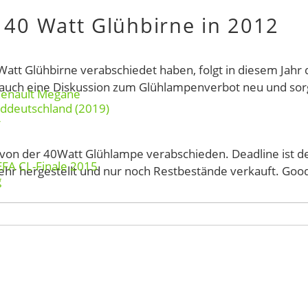
 40 Watt Glühbirne in 2012
att Glühbirne verabschiedet haben, folgt in diesem Jahr 
e auch eine Diskussion zum Glühlampenverbot neu und sor
Renault Megane
rddeutschland (2019)
r
t von der 40Watt Glühlampe verabschieden. Deadline ist d
EFA CL-Finale 2015
ehr hergestellt und nur noch Restbestände verkauft. Go
g
Anzeige: