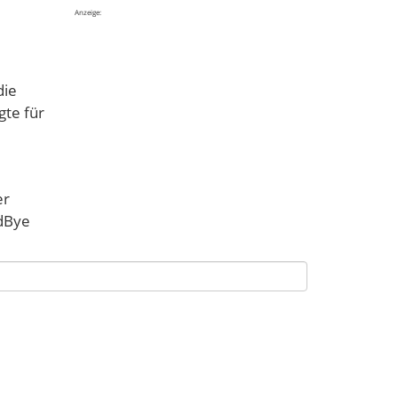
Anzeige:
die
gte für
er
odBye