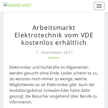
Skip
Togg
to
content
ARBEITSMARKT
Arbeitsmarkt
ELEKTROTECHNIK
Elektrotechnik vom VDE
VOM
VDE
kostenlos erhältlich
KOSTENLOS
ERHÄLTLICH
7. November 2011
Elektroniker und Fachkräfte im Allgemeinen
werden gesucht ohne Ende. Leider scheint es so,
als wüssten noch immer zu wenige, welche
Möglichkeiten es als Elektroniker gibt. Auch die
Ausbildungsbörse Schwalm-Eder hatte dafür
gesorgt, die Besucher eingehend über Berufe zu
informieren.