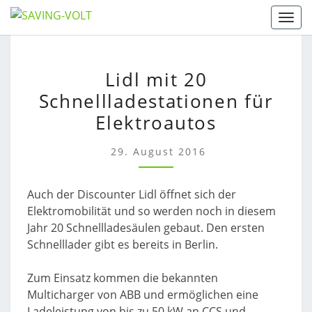
Skip
Togg
to
content
LIDL
Lidl mit 20
MIT
Schnellladestationen für
20
SCHNELLLADESTATIONE
Elektroautos
FÜR
ELEKTROAUTOS
29. August 2016
Auch der Discounter Lidl öffnet sich der
Elektromobilität und so werden noch in diesem
Jahr 20 Schnellladesäulen gebaut. Den ersten
Schnelllader gibt es bereits in Berlin.
Zum Einsatz kommen die bekannten
Multicharger von ABB und ermöglichen eine
Ladeleistung von bis zu 50 kW an CCS und