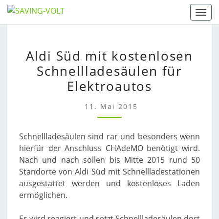
Skip
Togg
to
content
ALDI
Aldi Süd mit kostenlosen
SÜD
Schnellladesäulen für
MIT
KOSTENLOSEN
Elektroautos
SCHNELLLADESÄULEN
FÜR
11. Mai 2015
ELEKTROAUTOS
Schnellladesäulen sind rar und besonders wenn
hierfür der Anschluss CHAdeMO benötigt wird.
Nach und nach sollen bis Mitte 2015 rund 50
Standorte von Aldi Süd mit Schnellladestationen
ausgestattet werden und kostenloses Laden
ermöglichen.
Es wird reagiert und setzt Schnellladesäulen dort