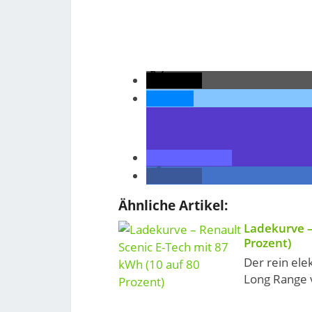
teilen
teilen
teilen
teilen
Ähnliche Artikel:
Ladekurve –
Prozent)
Der rein ele
Long Range v