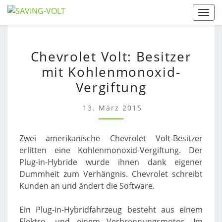
Skip
Togg
to
content
CHEVROLET
Chevrolet Volt: Besitzer
VOLT:
mit Kohlenmonoxid-
BESITZER
MIT
Vergiftung
KOHLENMONOXID-
VERGIFTUNG
13. März 2015
Zwei amerikanische Chevrolet Volt-Besitzer
erlitten eine Kohlenmonoxid-Vergiftung. Der
Plug-in-Hybride wurde ihnen dank eigener
Dummheit zum Verhängnis. Chevrolet schreibt
Kunden an und ändert die Software.
Ein Plug-in-Hybridfahrzeug besteht aus einem
Elektro- und einem Verbrennungsmotor. Im