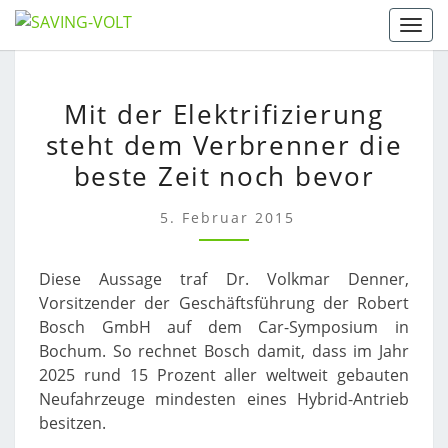
Skip
Togg
to
content
MIT
Mit der Elektrifizierung
DER
steht dem Verbrenner die
ELEKTRIFIZIERUNG
STEHT
beste Zeit noch bevor
DEM
VERBRENNER
5. Februar 2015
DIE
BESTE
Diese Aussage traf Dr. Volkmar Denner,
ZEIT
Vorsitzender der Geschäftsführung der Robert
NOCH
Bosch GmbH auf dem Car-Symposium in
BEVOR
Bochum. So rechnet Bosch damit, dass im Jahr
2025 rund 15 Prozent aller weltweit gebauten
Neufahrzeuge mindesten eines Hybrid-Antrieb
besitzen.