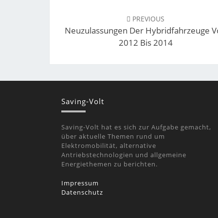
Post
navigation
PREVIOUS
Neuzulassungen Der Hybridfahrzeuge V
2012 Bis 2014
Saving-Volt
Saving-Volt hat es sich zur Aufgabe gemacht,
über aktuelle Themen rund um
Elektromobilität, alternative
Antriebstechnologien und allgemeine
Energiethemen zu berichten.
Impressum
Datenschutz