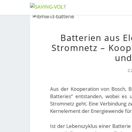
Skip
to
content
Batterien aus El
Stromnetz – Koop
und
2
Aus der Kooperation von Bosch, BM
Batteries“ entstanden, wobei es u
Stromnetz geht. Eine Verbindung zw
Kernelement der Energiewende für d
Ist der Lebenszyklus einer Batterie f