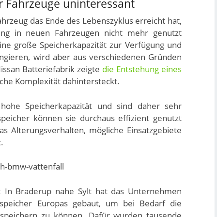
r Fahrzeuge uninteressant
hrzeug das Ende des Lebenszyklus erreicht hat,
ung in neuen Fahrzeugen nicht mehr genutzt
ne große Speicherkapazität zur Verfügung und
fungieren, wird aber aus verschiedenen Gründen
Nissan Batteriefabrik zeigte
die Entstehung eines
he Komplexität dahintersteckt.
e hohe Speicherkapazität und sind daher sehr
speicher können sie durchaus effizient genutzt
s Alterungsverhalten, mögliche Einsatzgebiete
.
s: In Braderup nahe Sylt hat das Unternehmen
speicher Europas gebaut, um bei Bedarf die
nspeichern zu können. Dafür wurden tausende