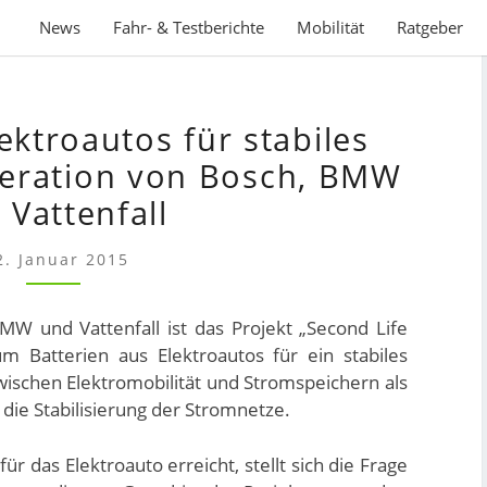
News
Fahr- & Testberichte
Mobilität
Ratgeber
BATTERIEN
ektroautos für stabiles
AUS
ELEKTROAUTOS
eration von Bosch, BMW
FÜR
 Vattenfall
STABILES
STROMNETZ
2. Januar 2015
–
KOOPERATION
W und Vattenfall ist das Projekt „Second Life
VON
m Batterien aus Elektroautos für ein stabiles
BOSCH,
ischen Elektromobilität und Stromspeichern als
BMW
ie Stabilisierung der Stromnetze.
UND
VATTENFALL
ür das Elektroauto erreicht, stellt sich die Frage