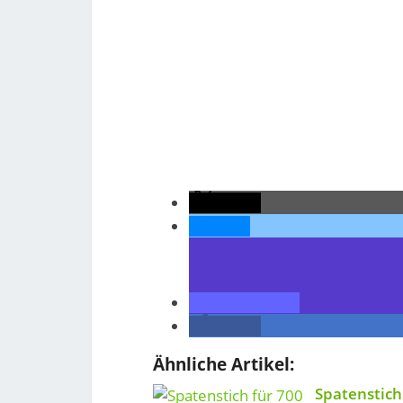
teilen
teilen
teilen
teilen
Ähnliche Artikel:
Spatenstich