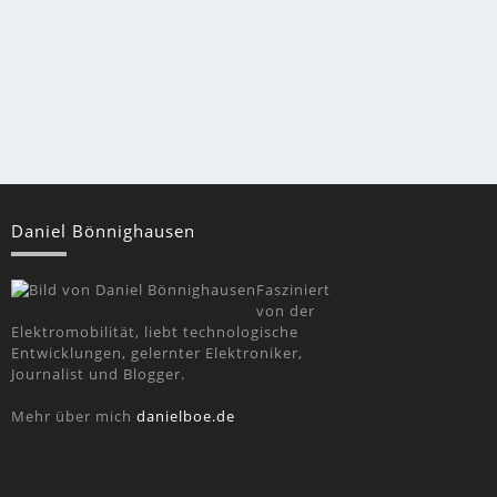
Daniel Bönnighausen
Fasziniert
von der
Elektromobilität, liebt technologische
Entwicklungen, gelernter Elektroniker,
Journalist und Blogger.
Mehr über mich
danielboe.de