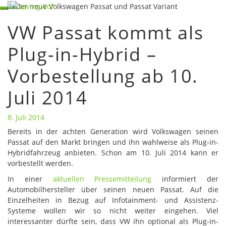
Skip
Toggle
to
navigation
VW Passat kommt als
content
VW
Passat
Plug-in-Hybrid –
kommt
als
Vorbestellung ab 10.
Plug-
in-
Hybrid
Juli 2014
–
Vorbestellung
8. Juli 2014
ab
Bereits in der achten Generation wird Volkswagen seinen
10.
Passat auf den Markt bringen und ihn wahlweise als Plug-in-
Juli
Hybridfahrzeug anbieten. Schon am 10. Juli 2014 kann er
2014
vorbestellt werden.
In einer
aktuellen Pressemitteilung
informiert der
Automobilhersteller über seinen neuen Passat. Auf die
Einzelheiten in Bezug auf Infotainment- und Assistenz-
Systeme wollen wir so nicht weiter eingehen. Viel
interessanter dürfte sein, dass VW ihn optional als Plug-in-