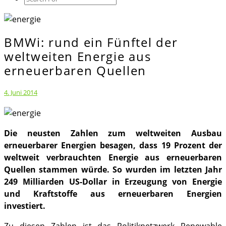
Icon
BMWi: rund ein Fünftel der
BMWi:
rund
weltweiten Energie aus
ein
erneuerbaren Quellen
Fünftel
der
4. Juni 2014
weltweiten
Energie
aus
Die neusten Zahlen zum weltweiten Ausbau
erneuerbaren
erneuerbarer Energien besagen, dass 19 Prozent der
Quellen
weltweit verbrauchten Energie aus erneuerbaren
Quellen stammen würde. So wurden im letzten Jahr
249 Milliarden US-Dollar in Erzeugung von Energie
und Kraftstoffe aus erneuerbaren Energien
investiert.