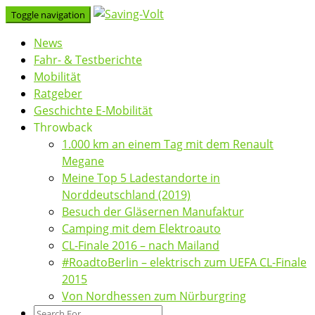
Skip
Toggle navigation
to
News
content
Fahr- & Testberichte
Mobilität
Ratgeber
Geschichte E-Mobilität
Throwback
1.000 km an einem Tag mit dem Renault
Megane
Meine Top 5 Ladestandorte in
Norddeutschland (2019)
Besuch der Gläsernen Manufaktur
Camping mit dem Elektroauto
CL-Finale 2016 – nach Mailand
#RoadtoBerlin – elektrisch zum UEFA CL-Finale
2015
Von Nordhessen zum Nürburgring
Search