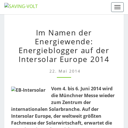
Skip
Togg
to
content
IM
Im Namen der
NAMEN
Energiewende:
DER
ENERGIEWENDE:
Energieblogger auf der
ENERGIEBLOGGER
Intersolar Europe 2014
AUF
DER
22. Mai 2014
INTERSOLAR
EUROPE
2014
Vom 4. bis 6. Juni 2014 wird
die Münchner Messe wieder
zum Zentrum der
internationalen Solarbranche. Auf der
Intersolar Europe, der weltweit größten
Fachmesse der Solarwirtschaft, erwartet die