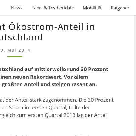
News
Fahr- & Testberichte
Mobilität
Ratgeber
FAST
nt Ökostrom-Anteil in
30
PROZENT
utschland
ÖKOSTROM-
ANTEIL
9. Mai 2014
IN
DEUTSCHLAND
utschland auf mittlerweile rund 30 Prozent
einen neuen Rekordwert. Vor allem
 größten Anteil und steigen rasant an.
at der Anteil stark zugenommen. Die 30 Prozent
n Strom im ersten Quartal, teilte der
leich zum ersten Quartal 2013 lag der Anteil