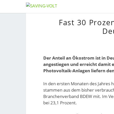
Skip
to
Fast 30 Proze
content
De
Der Anteil an Ökostrom ist in De
angestiegen und erreicht damit 
Photovoltaik-Anlagen liefern den
In den ersten Monaten des Jahres h
stammen aus dem bisher verbrauche
Branchenverband BDEW mit. Im Verg
bei 23,1 Prozent.