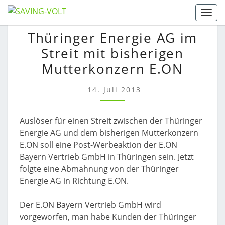
Skip
Togg
to
THÜRINGER
Thüringer Energie AG im
content
ENERGIE
Streit mit bisherigen
AG
IM
Mutterkonzern E.ON
STREIT
MIT
14. Juli 2013
BISHERIGEN
MUTTERKONZERN
Auslöser für einen Streit zwischen der Thüringer
E.ON
Energie AG und dem bisherigen Mutterkonzern
E.ON soll eine Post-Werbeaktion der E.ON
Bayern Vertrieb GmbH in Thüringen sein. Jetzt
folgte eine Abmahnung von der Thüringer
Energie AG in Richtung E.ON.
Der E.ON Bayern Vertrieb GmbH wird
vorgeworfen, man habe Kunden der Thüringer