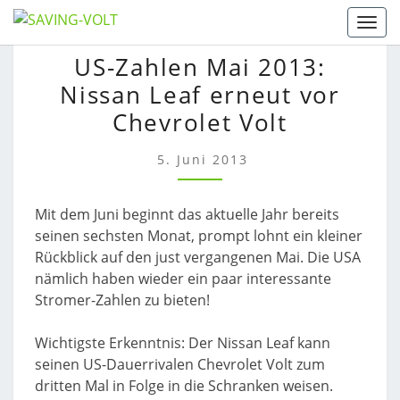
Skip
Togg
to
US-
US-Zahlen Mai 2013:
content
ZAHLEN
Nissan Leaf erneut vor
MAI
2013:
Chevrolet Volt
NISSAN
LEAF
5. Juni 2013
ERNEUT
VOR
Mit dem Juni beginnt das aktuelle Jahr bereits
CHEVROLET
seinen sechsten Monat, prompt lohnt ein kleiner
VOLT
Rückblick auf den just vergangenen Mai. Die USA
nämlich haben wieder ein paar interessante
Stromer-Zahlen zu bieten!
Wichtigste Erkenntnis: Der Nissan Leaf kann
seinen US-Dauerrivalen Chevrolet Volt zum
dritten Mal in Folge in die Schranken weisen.