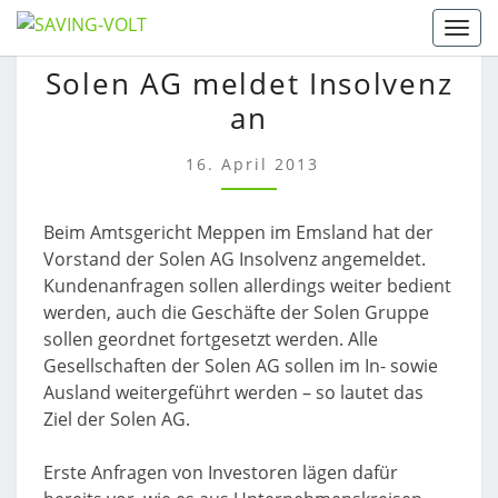
Skip
Togg
to
SOLEN
Solen AG meldet Insolvenz
content
AG
an
MELDET
INSOLVENZ
AN
16. April 2013
Beim Amtsgericht Meppen im Emsland hat der
Vorstand der Solen AG Insolvenz angemeldet.
Kundenanfragen sollen allerdings weiter bedient
werden, auch die Geschäfte der Solen Gruppe
sollen geordnet fortgesetzt werden. Alle
Gesellschaften der Solen AG sollen im In- sowie
Ausland weitergeführt werden – so lautet das
Ziel der Solen AG.
Erste Anfragen von Investoren lägen dafür