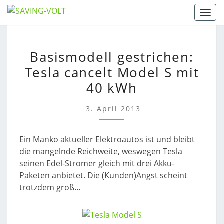
Skip
Togg
to
content
BASISMODELL
Basismodell gestrichen:
GESTRICHEN:
Tesla cancelt Model S mit
TESLA
CANCELT
40 kWh
MODEL
S
3. April 2013
MIT
40
Ein Manko aktueller Elektroautos ist und bleibt
KWH
die mangelnde Reichweite, weswegen Tesla
seinen Edel-Stromer gleich mit drei Akku-
Paketen anbietet. Die (Kunden)Angst scheint
trotzdem groß…