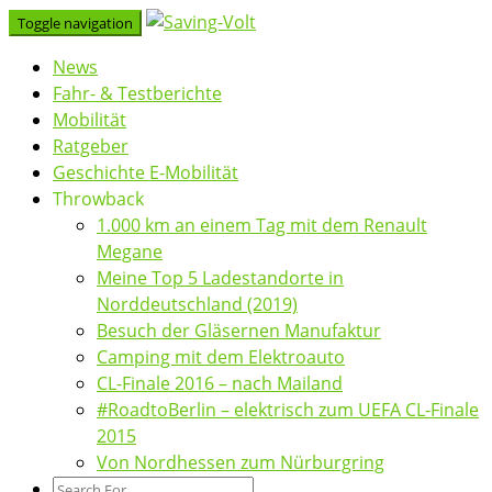
Skip
Toggle navigation
to
News
content
Fahr- & Testberichte
Mobilität
Ratgeber
Geschichte E-Mobilität
Throwback
1.000 km an einem Tag mit dem Renault
Megane
Meine Top 5 Ladestandorte in
Norddeutschland (2019)
Besuch der Gläsernen Manufaktur
Camping mit dem Elektroauto
CL-Finale 2016 – nach Mailand
#RoadtoBerlin – elektrisch zum UEFA CL-Finale
2015
Von Nordhessen zum Nürburgring
Search