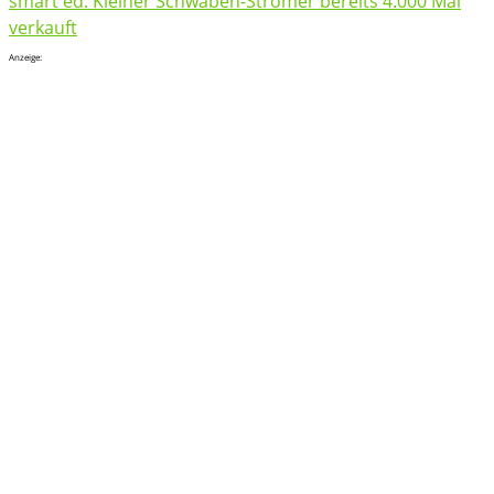
smart ed: Kleiner Schwaben-Stromer bereits 4.000 Mal
verkauft
Anzeige: