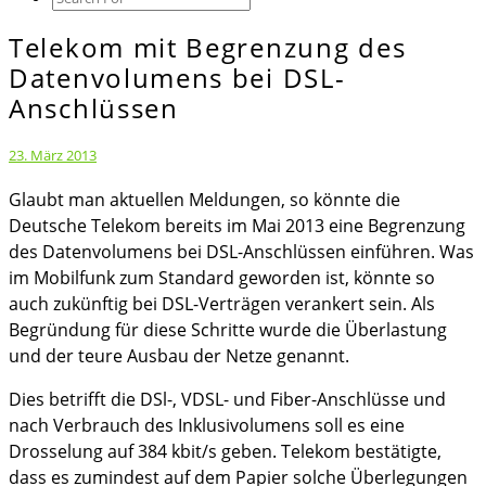
Icon
Telekom mit Begrenzung des
Telekom
mit
Datenvolumens bei DSL-
Begrenzung
Anschlüssen
des
Datenvolumens
23. März 2013
bei
Glaubt man aktuellen Meldungen, so könnte die
DSL-
Deutsche Telekom bereits im Mai 2013 eine Begrenzung
Anschlüssen
des Datenvolumens bei DSL-Anschlüssen einführen. Was
im Mobilfunk zum Standard geworden ist, könnte so
auch zukünftig bei DSL-Verträgen verankert sein. Als
Begründung für diese Schritte wurde die Überlastung
und der teure Ausbau der Netze genannt.
Dies betrifft die DSl-, VDSL- und Fiber-Anschlüsse und
nach Verbrauch des Inklusivolumens soll es eine
Drosselung auf 384 kbit/s geben. Telekom bestätigte,
dass es zumindest auf dem Papier solche Überlegungen