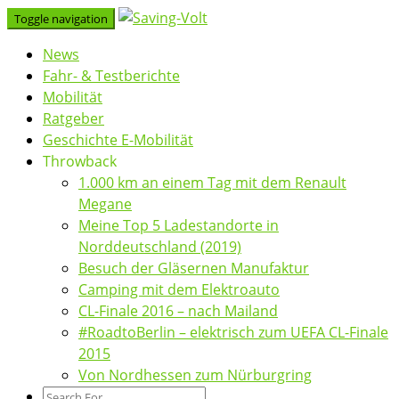
Skip
Toggle navigation
to
News
content
Fahr- & Testberichte
Mobilität
Ratgeber
Geschichte E-Mobilität
Throwback
1.000 km an einem Tag mit dem Renault
Megane
Meine Top 5 Ladestandorte in
Norddeutschland (2019)
Besuch der Gläsernen Manufaktur
Camping mit dem Elektroauto
CL-Finale 2016 – nach Mailand
#RoadtoBerlin – elektrisch zum UEFA CL-Finale
2015
Von Nordhessen zum Nürburgring
Search