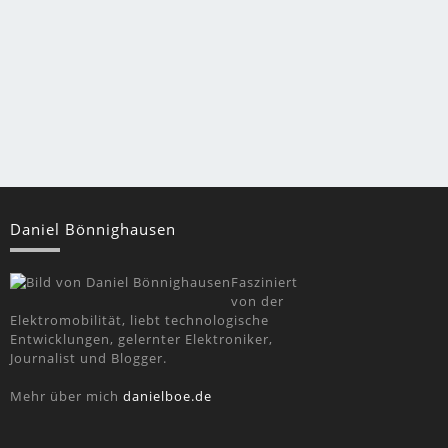
Daniel Bönnighausen
Fasziniert
von der
Elektromobilität, liebt technologische
Entwicklungen, gelernter Elektroniker,
Journalist und Blogger.
Mehr über mich
danielboe.de