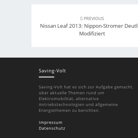
Post
navigation
PREVIOUS
Nissan Leaf 2013: Nippon-Stromer Deutl
Modifiziert
Saving-Volt
Saving-Volt hat es sich zur Aufgabe gemacht,
über aktuelle Themen rund um
Elektromobilität, alternative
Antriebstechnologien und allgemeine
Energiethemen zu berichten.
Impressum
Datenschutz