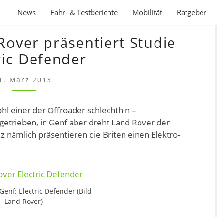
News
Fahr- & Testberichte
Mobilität
Ratgeber
GENF
Rover präsentiert Studie
2013:
LAND
ric Defender
ROVER
PRÄSENTIERT
1. März 2013
STUDIE
ELECTRIC
hl einer der Offroader schlechthin –
DEFENDER
angetrieben, in Genf aber dreht Land Rover den
 nämlich präsentieren die Briten einen Elektro-
Genf: Electric Defender (Bild
Land Rover)