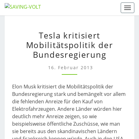
Skip
Togg
to
content
TESLA
Tesla kritisiert
KRITISIERT
Mobilitätspolitik der
MOBILITÄTSPOLITIK
DER
Bundesregierung
BUNDESREGIERUNG
16. Februar 2013
Elon Musk kritisiert die Mobilitätspolitik der
Bundesregierung stark und bemängelt vor allem
die fehlenden Anreize für den Kauf von
Elektrofahrzeugen. Andere Länder würden hier
deutlich mehr Anreize zeigen, so wie
beispielsweise öffentliche Zuschüsse, wie man
sie bereits aus den skandinavischen Ländern
und Frankreich kennen würde. Auch in den USA