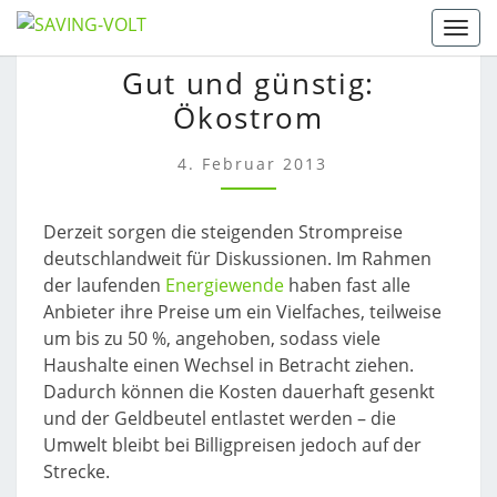
Skip
Togg
to
GUT
Gut und günstig:
content
UND
Ökostrom
GÜNSTIG:
ÖKOSTROM
4. Februar 2013
Derzeit sorgen die steigenden Strompreise
deutschlandweit für Diskussionen. Im Rahmen
der laufenden
Energiewende
haben fast alle
Anbieter ihre Preise um ein Vielfaches, teilweise
um bis zu 50 %, angehoben, sodass viele
Haushalte einen Wechsel in Betracht ziehen.
Dadurch können die Kosten dauerhaft gesenkt
und der Geldbeutel entlastet werden – die
Umwelt bleibt bei Billigpreisen jedoch auf der
Strecke.