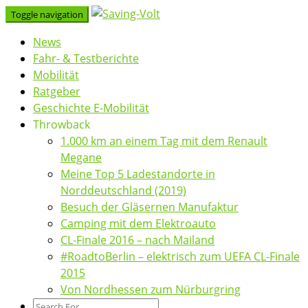
Skip
Toggle navigation
to
News
content
Fahr- & Testberichte
Mobilität
Ratgeber
Geschichte E-Mobilität
Throwback
1.000 km an einem Tag mit dem Renault
Megane
Meine Top 5 Ladestandorte in
Norddeutschland (2019)
Besuch der Gläsernen Manufaktur
Camping mit dem Elektroauto
CL-Finale 2016 – nach Mailand
#RoadtoBerlin – elektrisch zum UEFA CL-Finale
2015
Von Nordhessen zum Nürburgring
Search