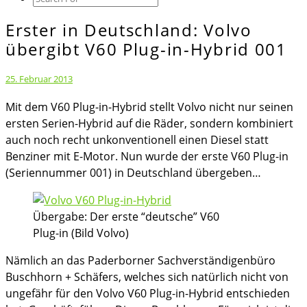
Icon
Erster in Deutschland: Volvo
Erster
in
übergibt V60 Plug-in-Hybrid 001
Deutschland:
Volvo
25. Februar 2013
übergibt
Mit dem V60 Plug-in-Hybrid stellt Volvo nicht nur seinen
V60
ersten Serien-Hybrid auf die Räder, sondern kombiniert
Plug-
auch noch recht unkonventionell einen Diesel statt
in-
Benziner mit E-Motor. Nun wurde der erste V60 Plug-in
Hybrid
(Seriennummer 001) in Deutschland übergeben…
001
Übergabe: Der erste “deutsche” V60
Plug-in (Bild Volvo)
Nämlich an das Paderborner Sachverständigenbüro
Buschhorn + Schäfers, welches sich natürlich nicht von
ungefähr für den Volvo V60 Plug-in-Hybrid entschieden